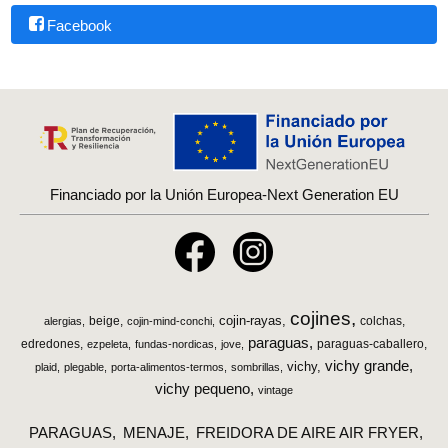
Facebook
Financiado por la Unión Europea-Next Generation EU
cojines
cojin-rayas
beige
colchas
alergias
cojin-mind-conchi
paraguas
edredones
paraguas-caballero
ezpeleta
fundas-nordicas
jove
vichy grande
vichy
plaid
plegable
porta-alimentos-termos
sombrillas
vichy pequeno
vintage
PARAGUAS
MENAJE
FREIDORA DE AIRE AIR FRYER