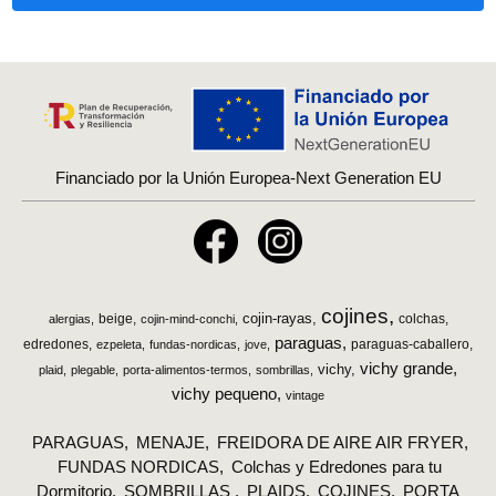
Financiado por la Unión Europea-Next Generation EU
cojines
cojin-rayas
beige
colchas
alergias
cojin-mind-conchi
paraguas
edredones
paraguas-caballero
ezpeleta
fundas-nordicas
jove
vichy grande
vichy
plaid
plegable
porta-alimentos-termos
sombrillas
vichy pequeno
vintage
PARAGUAS
MENAJE
FREIDORA DE AIRE AIR FRYER
FUNDAS NORDICAS
Colchas y Edredones para tu
Dormitorio
SOMBRILLAS
PLAIDS
COJINES
PORTA