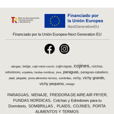
Financiado por la Unión Europea-Next Generation EU
cojines
cojin-rayas
beige
colchas
alergias
cojin-mind-conchi
paraguas
edredones
paraguas-caballero
ezpeleta
fundas-nordicas
jove
vichy grande
vichy
plaid
plegable
porta-alimentos-termos
sombrillas
vichy pequeno
vintage
PARAGUAS
MENAJE
FREIDORA DE AIRE AIR FRYER
FUNDAS NORDICAS
Colchas y Edredones para tu
Dormitorio
SOMBRILLAS
PLAIDS
COJINES
PORTA
ALIMENTOS Y TERMOS