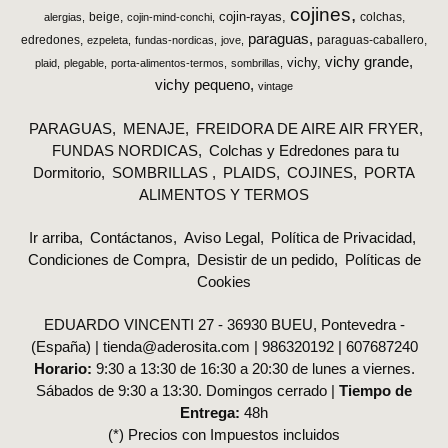
cojines
cojin-rayas
beige
colchas
alergias
cojin-mind-conchi
paraguas
edredones
paraguas-caballero
ezpeleta
fundas-nordicas
jove
vichy grande
vichy
plaid
plegable
porta-alimentos-termos
sombrillas
vichy pequeno
vintage
PARAGUAS
MENAJE
FREIDORA DE AIRE AIR FRYER
FUNDAS NORDICAS
Colchas y Edredones para tu
Dormitorio
SOMBRILLAS
PLAIDS
COJINES
PORTA
ALIMENTOS Y TERMOS
Ir arriba
Contáctanos
Aviso Legal
Política de Privacidad
Condiciones de Compra
Desistir de un pedido
Políticas de
Cookies
EDUARDO VINCENTI 27 - 36930 BUEU, Pontevedra -
(España) | tienda@aderosita.com |
986320192
|
607687240
Horario:
9:30 a 13:30 de 16:30 a 20:30 de lunes a viernes.
Sábados de 9:30 a 13:30. Domingos cerrado |
Tiempo de
Entrega:
48h
(*) Precios con Impuestos incluidos