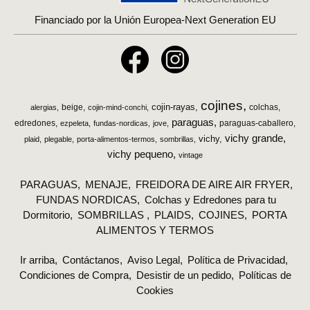
Financiado por la Unión Europea-Next Generation EU
cojines
cojin-rayas
beige
colchas
alergias
cojin-mind-conchi
paraguas
edredones
paraguas-caballero
ezpeleta
fundas-nordicas
jove
vichy grande
vichy
plaid
plegable
porta-alimentos-termos
sombrillas
vichy pequeno
vintage
PARAGUAS
MENAJE
FREIDORA DE AIRE AIR FRYER
FUNDAS NORDICAS
Colchas y Edredones para tu
Dormitorio
SOMBRILLAS
PLAIDS
COJINES
PORTA
ALIMENTOS Y TERMOS
Ir arriba
Contáctanos
Aviso Legal
Política de Privacidad
Condiciones de Compra
Desistir de un pedido
Políticas de
Cookies