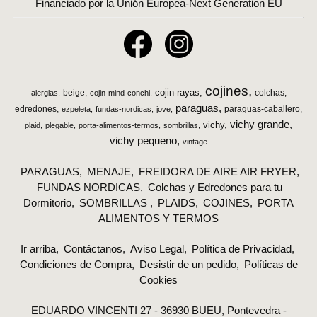
Financiado por la Unión Europea-Next Generation EU
cojines
cojin-rayas
beige
colchas
alergias
cojin-mind-conchi
paraguas
edredones
paraguas-caballero
ezpeleta
fundas-nordicas
jove
vichy grande
vichy
plaid
plegable
porta-alimentos-termos
sombrillas
vichy pequeno
vintage
PARAGUAS
MENAJE
FREIDORA DE AIRE AIR FRYER
FUNDAS NORDICAS
Colchas y Edredones para tu
Dormitorio
SOMBRILLAS
PLAIDS
COJINES
PORTA
ALIMENTOS Y TERMOS
Ir arriba
Contáctanos
Aviso Legal
Política de Privacidad
Condiciones de Compra
Desistir de un pedido
Políticas de
Cookies
EDUARDO VINCENTI 27 - 36930 BUEU, Pontevedra -